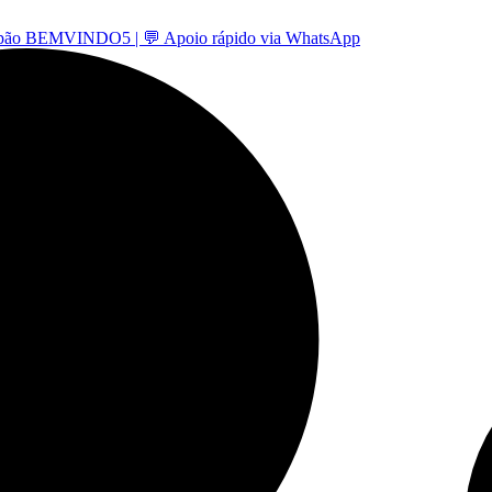
 -cupão BEMVINDO5 | 💬 Apoio rápido via WhatsApp