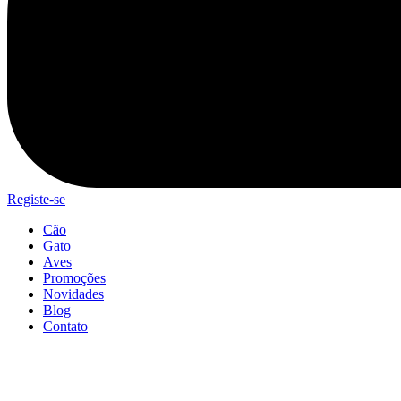
Registe-se
Cão
Gato
Aves
Promoções
Novidades
Blog
Contato