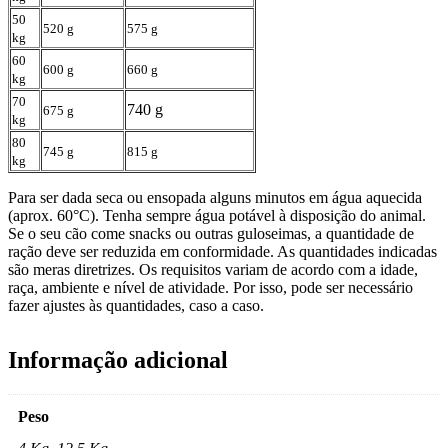
50
520 g
575 g
kg
60
600 g
660 g
kg
70
740 g
675 g
kg
80
745 g
815 g
kg
Para ser dada seca ou ensopada alguns minutos em água aquecida
(aprox. 60°C). Tenha sempre água potável à disposição do animal.
Se o seu cão come snacks ou outras guloseimas, a quantidade de
ração deve ser reduzida em conformidade. As quantidades indicadas
são meras diretrizes. Os requisitos variam de acordo com a idade,
raça, ambiente e nível de atividade. Por isso, pode ser necessário
fazer ajustes às quantidades, caso a caso.
Informação adicional
Peso