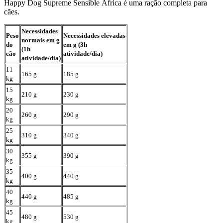
Happy Dog Supreme Sensible África é uma ração completa para
cães.
Necessidades
Peso
Necessidades elevadas
normais em g
do
em g (3h
(1h
cão
atividade/dia)
atividade/dia)
11
165 g
185 g
kg
15
210 g
230 g
kg
20
260 g
290 g
kg
25
310 g
340 g
kg
30
355 g
390 g
kg
35
400 g
440 g
kg
40
440 g
485 g
kg
45
480 g
530 g
kg