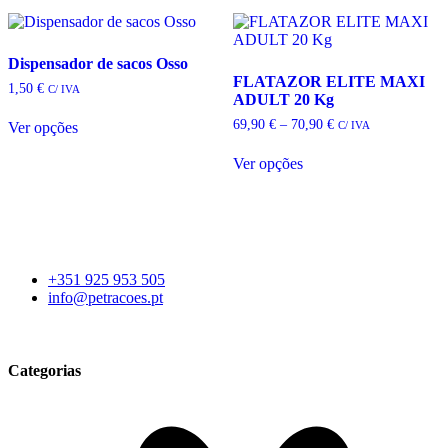
has
multiple
variants.
The
Dispensador de sacos Osso
options
FLATAZOR ELITE MAXI
1,50
€
C/ IVA
may
ADULT 20 Kg
be
Price
69,90
€
–
70,90
€
C/ IVA
Ver opções
chosen
range:
This
on
69,90 €
product
Ver opções
the
through
has
This
70,90 €
product
multiple
product
page
variants.
has
The
multiple
options
variants.
may
The
+351 925 953 505
be
options
info@petracoes.pt
chosen
may
on
be
the
chosen
product
on
Categorias
page
the
product
page