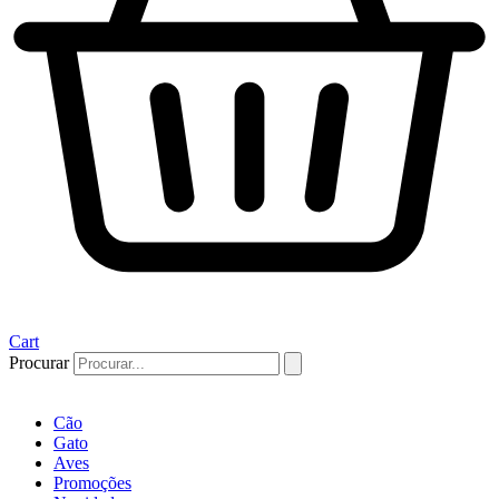
Cart
Procurar
Cão
Gato
Aves
Promoções