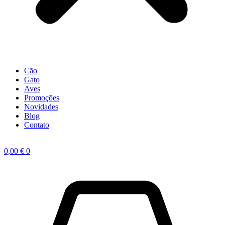
Cão
Gato
Aves
Promoções
Novidades
Blog
Contato
0,00
€
0