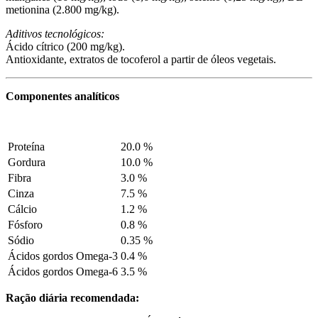
metionina (2.800 mg/kg).
Aditivos tecnológicos:
Ácido cítrico (200 mg/kg).
Antioxidante, extratos de tocoferol a partir de óleos vegetais.
Componentes analíticos
Proteína
20.0 %
Gordura
10.0 %
Fibra
3.0 %
Cinza
7.5 %
Cálcio
1.2 %
Fósforo
0.8 %
Sódio
0.35 %
Ácidos gordos Omega-3
0.4 %
Ácidos gordos Omega-6
3.5 %
Ração diária recomendada: