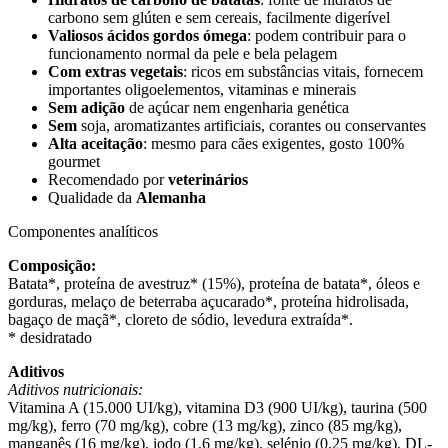
carbono sem glúten e sem cereais, facilmente digerível
Valiosos ácidos gordos ómega
: podem contribuir para o
funcionamento normal da pele e bela pelagem
Com extras vegetais
: ricos em substâncias vitais, fornecem
importantes oligoelementos, vitaminas e minerais
Sem adição
de açúcar nem engenharia genética
Sem
soja, aromatizantes artificiais, corantes ou conservantes
Alta aceitação
: mesmo para cães exigentes, gosto 100%
gourmet
Recomendado por
veterinários
Qualidade da
Alemanha
Componentes analíticos
Composição:
Batata*, proteína de avestruz* (15%), proteína de batata*, óleos e
gorduras, melaço de beterraba açucarado*, proteína hidrolisada,
bagaço de maçã*, cloreto de sódio, levedura extraída*.
* desidratado
Aditivos
Aditivos nutricionais:
Vitamina A (15.000 UI/kg), vitamina D3 (900 UI/kg), taurina (500
mg/kg), ferro (70 mg/kg), cobre (13 mg/kg), zinco (85 mg/kg),
manganês (16 mg/kg), iodo (1,6 mg/kg), selénio (0,25 mg/kg), DL-