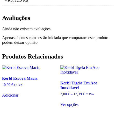
4 Kg, 12.5 Kg
Avaliações
Ainda não existem avaliações.
Apenas clientes com sessão iniciada que compraram este produto
podem deixar opinião.
Produtos Relacionados
Kerbl Escova Macia
Kerbl Tigela Em Aco
10,90
€
C/ IVA
Inoxidavel
Price
3,00
€
–
13,39
€
C/ IVA
Adicionar
range:
3,00 €
Ver opções
through
This
13,39 €
product