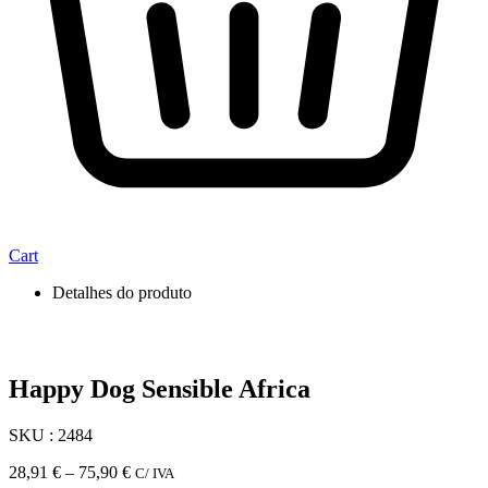
Cart
Detalhes do produto
Happy Dog Sensible Africa
SKU : 2484
Price
28,91
€
–
75,90
€
C/ IVA