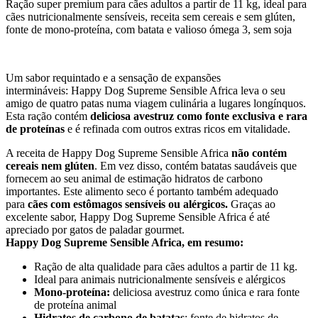
Ração super premium para cães adultos a partir de 11 kg, ideal para
cães nutricionalmente sensíveis, receita sem cereais e sem glúten,
fonte de mono-proteína, com batata e valioso ómega 3, sem soja
Um sabor requintado e a sensação de expansões
intermináveis: Happy Dog Supreme Sensible Africa leva o seu
amigo de quatro patas numa viagem culinária a lugares longínquos.
Esta ração contém
deliciosa avestruz como fonte exclusiva e rara
de proteínas
e é refinada com outros extras ricos em vitalidade.
A receita de Happy Dog Supreme Sensible Africa
não contém
cereais nem glúten
. Em vez disso, contém batatas saudáveis que
fornecem ao seu animal de estimação hidratos de carbono
importantes. Este alimento seco é portanto também adequado
para
cães com estômagos sensíveis ou alérgicos.
Graças ao
excelente sabor, Happy Dog Supreme Sensible Africa é até
apreciado por gatos de paladar gourmet.
Happy Dog Supreme Sensible Africa, em resumo:
Ração de alta qualidade para cães adultos a partir de 11 kg.
Ideal para animais nutricionalmente sensíveis e alérgicos
Mono-proteína:
deliciosa avestruz como única e rara fonte
de proteína animal
Hidratos de carbono de batatas
: fonte de hidratos de