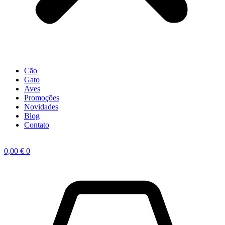
Cão
Gato
Aves
Promoções
Novidades
Blog
Contato
0,00
€
0