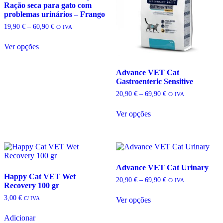
Ração seca para gato com
problemas urinários – Frango
Price
19,90
€
–
60,90
€
C/ IVA
range:
19,90 €
Ver opções
through
This
60,90 €
product
Advance VET Cat
has
Gastroenteric Sensitive
multiple
variants.
Price
20,90
€
–
69,90
€
C/ IVA
The
range:
options
20,90 €
Ver opções
may
through
This
69,90 €
be
product
chosen
has
on
multiple
the
variants.
product
The
Advance VET Cat Urinary
page
options
Happy Cat VET Wet
Price
20,90
€
–
69,90
€
C/ IVA
may
Recovery 100 gr
range:
be
20,90 €
3,00
€
C/ IVA
Ver opções
chosen
through
This
69,90 €
on
product
Adicionar
the