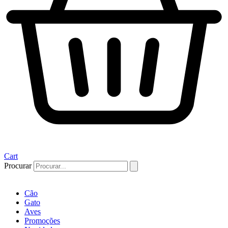
Cart
Procurar
Cão
Gato
Aves
Promoções