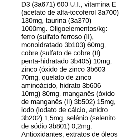
D3 (3a671) 600 U.I., vitamina E
(acetato de alfa-tocoferol 3a700)
130mg, taurina (3a370)
1000mg. Oligoelementos/kg:
ferro (sulfato ferroso (II),
monoidratado 3b103) 60mg,
cobre (sulfato de cobre (II)
penta-hidratado 3b405) 10mg,
zinco (óxido de zinco 3b603
70mg, quelato de zinco
aminoácido, hidrato 3b606
10mg) 80mg, manganês (óxido
de manganês (II) 3b502) 15mg,
iodo (iodato de cálcio, anidro
3b202) 1,5mg, selénio (selenito
de sódio 3b801) 0,2mg.
Antioxidantes, extratos de óleos