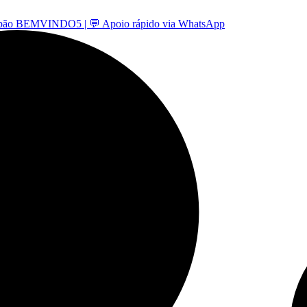
 -cupão BEMVINDO5 | 💬 Apoio rápido via WhatsApp