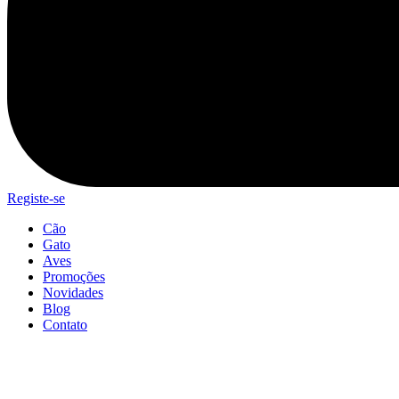
Registe-se
Cão
Gato
Aves
Promoções
Novidades
Blog
Contato