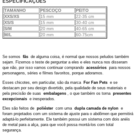
ESPECIFICAÇÕES
TAMANHO
PESCOÇO
PEITO
XXS/XS
15 mm
22-35 cm
XS/S
15 mm
30-40 cm
S/M
20 mm
40-65 cm
M/L
20 mm
60-75cm
Se somos
fãs
de alguma coisa, é normal que nossos peludos também
sejam.
Fizemos o teste de perguntar a eles e eles nunca nos disseram
que não, por isso vamos continuar comprando
acessórios
para nossos
personagens, séries e filmes favoritos, porque adoramos.
Esses chicotes, em particular, são da marca
For Fan Pets
e se
destacam por seu design divertido, pela qualidade de seus materiais e
pela precisão de suas
embalagens
, o que também os torna
presentes
excepcionais
e inesperados.
Eles são feitos de
poliéster
com uma
dupla camada de nylon
e
foram projetados com um sistema de ajuste para o abdômen que permitirá
adaptá-lo perfeitamente.
Ele também possui um sistema com dois anéis
de metal para a alça, para que você possa montá-los com total
segurança.