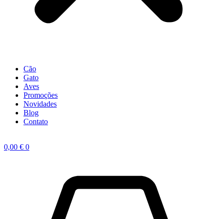
Cão
Gato
Aves
Promoções
Novidades
Blog
Contato
0,00
€
0