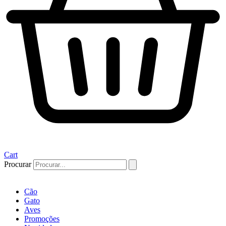
Cart
Procurar
Cão
Gato
Aves
Promoções