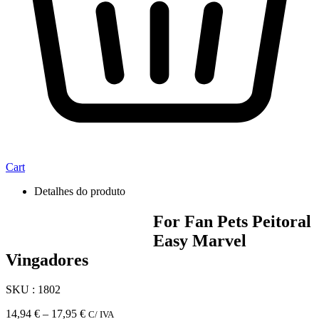
Cart
Detalhes do produto
For Fan Pets Peitoral
Easy Marvel
Vingadores
SKU : 1802
Price
14,94
€
–
17,95
€
C/ IVA