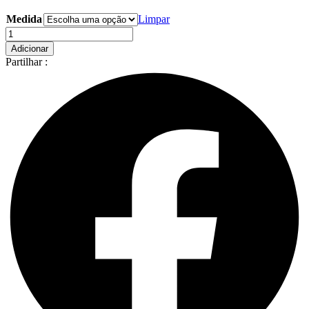
range:
Medida
14,94 €
Limpar
through
Quantidade
17,95 €
de
Adicionar
For
Partilhar :
Fan
Pets
Peitoral
Easy
Marvel
Vingadores