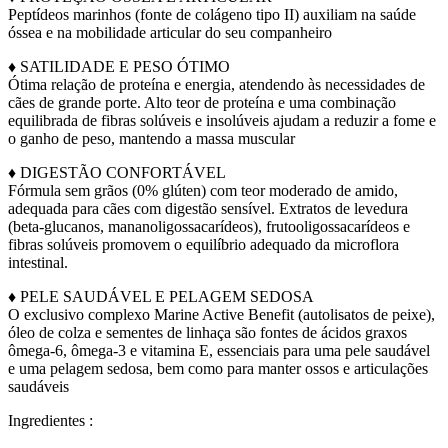
Peptídeos marinhos (fonte de colágeno tipo II) auxiliam na saúde
óssea e na mobilidade articular do seu companheiro
♦ SATILIDADE E PESO ÓTIMO
Ótima relação de proteína e energia, atendendo às necessidades de
cães de grande porte. Alto teor de proteína e uma combinação
equilibrada de fibras solúveis e insolúveis ajudam a reduzir a fome e
o ganho de peso, mantendo a massa muscular
♦ DIGESTÃO CONFORTÁVEL
Fórmula sem grãos (0% glúten) com teor moderado de amido,
adequada para cães com digestão sensível. Extratos de levedura
(beta-glucanos, mananoligossacarídeos), frutooligossacarídeos e
fibras solúveis promovem o equilíbrio adequado da microflora
intestinal.
♦ PELE SAUDÁVEL E PELAGEM SEDOSA
O exclusivo complexo Marine Active Benefit (autolisatos de peixe),
óleo de colza e sementes de linhaça são fontes de ácidos graxos
ômega-6, ômega-3 e vitamina E, essenciais para uma pele saudável
e uma pelagem sedosa, bem como para manter ossos e articulações
saudáveis
Ingredientes :