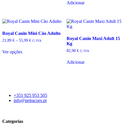
Adicionar
Royal Canin Mini Cão Adulto
Royal Canin Maxi Adult 15
Price
21,89
€
–
55,99
€
C/ IVA
Kg
range:
21,89 €
82,90
€
C/ IVA
Ver opções
through
This
55,99 €
product
Adicionar
has
multiple
variants.
The
options
may
+351 925 953 505
be
info@petracoes.pt
chosen
on
the
product
Categorias
page