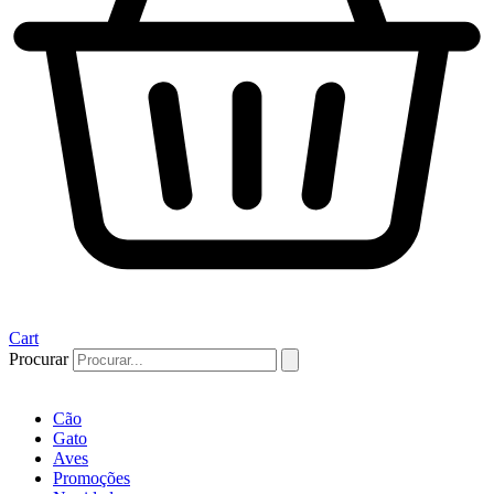
Cart
Procurar
Cão
Gato
Aves
Promoções