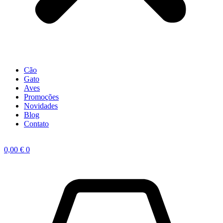
Cão
Gato
Aves
Promoções
Novidades
Blog
Contato
0,00
€
0