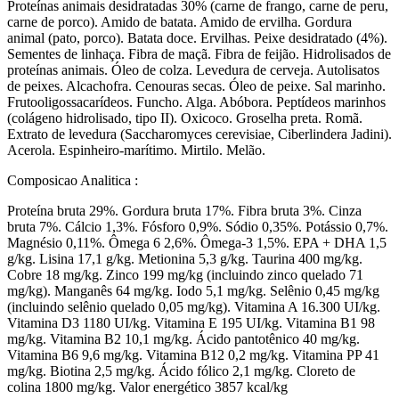
Proteínas animais desidratadas 30% (carne de frango, carne de peru,
carne de porco). Amido de batata. Amido de ervilha. Gordura
animal (pato, porco). Batata doce. Ervilhas. Peixe desidratado (4%).
Sementes de linhaça. Fibra de maçã. Fibra de feijão. Hidrolisados ​​de
proteínas animais. Óleo de colza. Levedura de cerveja. Autolisatos
de peixes. Alcachofra. Cenouras secas. Óleo de peixe. Sal marinho.
Frutooligossacarídeos. Funcho. Alga. Abóbora. Peptídeos marinhos
(colágeno hidrolisado, tipo II). Oxicoco. Groselha preta. Romã.
Extrato de levedura (Saccharomyces cerevisiae, Ciberlindera Jadini).
Acerola. Espinheiro-marítimo. Mirtilo. Melão.
Composicao Analitica :
Proteína bruta 29%. Gordura bruta 17%. Fibra bruta 3%. Cinza
bruta 7%. Cálcio 1,3%. Fósforo 0,9%. Sódio 0,35%. Potássio 0,7%.
Magnésio 0,11%. Ômega 6 2,6%. Ômega-3 1,5%. EPA + DHA 1,5
g/kg. Lisina 17,1 g/kg. Metionina 5,3 g/kg. Taurina 400 mg/kg.
Cobre 18 mg/kg. Zinco 199 mg/kg (incluindo zinco quelado 71
mg/kg). Manganês 64 mg/kg. Iodo 5,1 mg/kg. Selênio 0,45 mg/kg
(incluindo selênio quelado 0,05 mg/kg). Vitamina A 16.300 UI/kg.
Vitamina D3 1180 UI/kg. Vitamina E 195 UI/kg. Vitamina B1 98
mg/kg. Vitamina B2 10,1 mg/kg. Ácido pantotênico 40 mg/kg.
Vitamina B6 9,6 mg/kg. Vitamina B12 0,2 ​​mg/kg. Vitamina PP 41
mg/kg. Biotina 2,5 mg/kg. Ácido fólico 2,1 mg/kg. Cloreto de
colina 1800 mg/kg. Valor energético 3857 kcal/kg