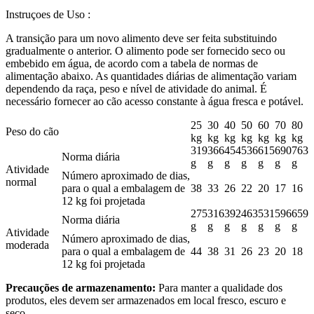
Instruçoes de Uso :
A transição para um novo alimento deve ser feita substituindo
gradualmente o anterior. O alimento pode ser fornecido seco ou
embebido em água, de acordo com a tabela de normas de
alimentação abaixo. As quantidades diárias de alimentação variam
dependendo da raça, peso e nível de atividade do animal. É
necessário fornecer ao cão acesso constante à água fresca e potável.
25
30
40
50
60
70
80
Peso do cão
kg
kg
kg
kg
kg
kg
kg
319
366
454
536
615
690
763
Norma diária
g
g
g
g
g
g
g
Atividade
Número aproximado de dias,
normal
para o qual a embalagem de
38
33
26
22
20
17
16
12 kg foi projetada
275
316
392
463
531
596
659
Norma diária
g
g
g
g
g
g
g
Atividade
Número aproximado de dias,
moderada
para o qual a embalagem de
44
38
31
26
23
20
18
12 kg foi projetada
Precauções de armazenamento:
Para manter a qualidade dos
produtos, eles devem ser armazenados em local fresco, escuro e
seco.