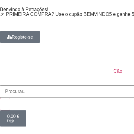
Benvindo à Petrações!
🎉 PRIMEIRA COMPRA? Use o cupão BEMVINDO5 e ganhe 5% 
Registe-se
Cão
0,00
€
0