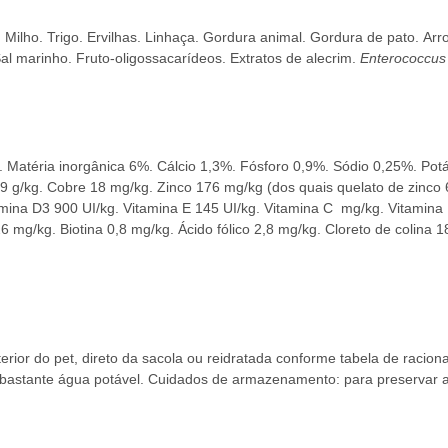
.
Milho.
Trigo.
Ervilhas.
Linhaça.
Gordura animal.
Gordura de pato.
Arr
al marinho.
Fruto-oligossacarídeos.
Extratos de alecrim.
Enterococcus
%.
Matéria inorgânica 6%.
Cálcio 1,3%.
Fósforo 0,9%.
Sódio 0,25%.
Pot
,9 g/kg.
Cobre 18 mg/kg.
Zinco 176 mg/kg (dos quais quelato de zinco
amina D3 900 UI/kg.
Vitamina E 145 UI/kg.
Vitamina C  mg/kg.
Vitamina
26 mg/kg.
Biotina 0,8 mg/kg.
Ácido fólico 2,8 mg/kg.
Cloreto de colina 
erior do pet, direto da sacola ou reidratada conforme tabela de raci
bastante água potável.
Cuidados de armazenamento: para preservar as