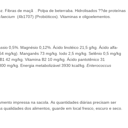
oz.
Fibras
de maçã
.
Polpa de beterraba.
Hidrolisados ??de proteínas
 faecium
(4b1707) (Probióticos).
Vitaminas e oligoelementos.
ássio 0,5%.
Magnésio 0,12%.
Ácido linoléico 21,5 g/kg.
Ácido alfa-
 64 mg/kg).
Manganês 73 mg/kg.
Iodo 2,5 mg/kg.
Selênio 0,5 mg/kg
 B1 42 mg/kg.
Vitamina B2 10 mg/kg.
Ácido pantotênico 31
1800 mg/kg.
Energia metabolizável 3930 kcal/kg.
Enterococcus
onamento impressa na sacola.
As quantidades diárias precisam ser
 qualidades dos alimentos, guarde em local fresco, escuro e seco.