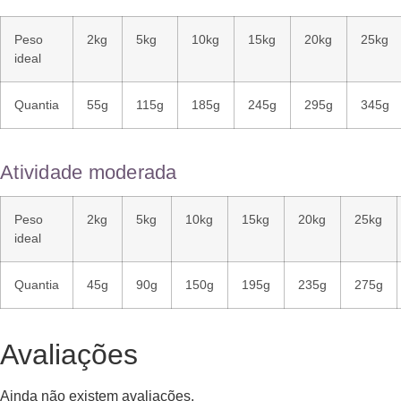
Peso
2kg
5kg
10kg
15kg
20kg
25kg
ideal
Quantia
55g
115g
185g
245g
295g
345g
Atividade moderada
Peso
2kg
5kg
10kg
15kg
20kg
25kg
ideal
Quantia
45g
90g
150g
195g
235g
275g
Avaliações
Ainda não existem avaliações.