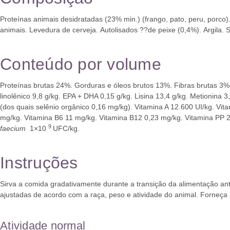
Proteínas animais desidratadas (23% min.) (frango, pato, peru, porco)
animais.
Levedura de cerveja.
Autolisados ??de peixe (0,4%).
Argila.
S
Conteúdo por volume
Proteínas brutas 24%.
Gorduras e óleos brutos 13%.
Fibras brutas 3
linolênico 9,8 g/kg.
EPA + DHA 0,15 g/kg.
Lisina 13,4 g/kg.
Metionina 3
(dos quais selênio orgânico 0,16 mg/kg).
Vitamina A 12.600 UI/kg.
Vit
mg/kg.
Vitamina B6 11 mg/kg.
Vitamina B12 0,23 mg/kg.
Vitamina PP 
9
faecium
1×10
UFC/kg.
Instruções
Sirva a comida gradativamente durante a transição da alimentação ant
ajustadas de acordo com a raça, peso e atividade do animal.
Forneça 
Atividade normal