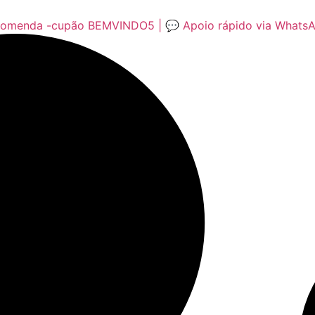
encomenda -cupão BEMVINDO5 | 💬 Apoio rápido via Whats