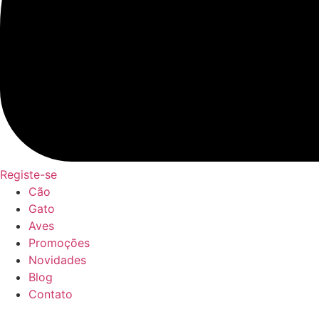
Registe-se
Cão
Gato
Aves
Promoções
Novidades
Blog
Contato