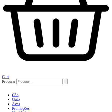
Cart
Procurar
Cão
Gato
Aves
Promoções