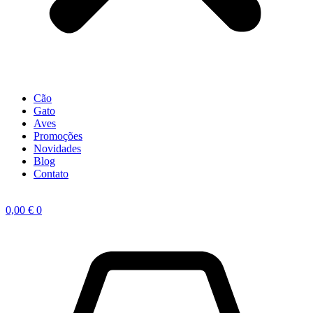
Cão
Gato
Aves
Promoções
Novidades
Blog
Contato
0,00
€
0