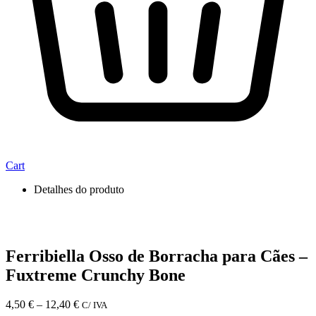
Cart
Detalhes do produto
Ferribiella Osso de Borracha para Cães –
Fuxtreme Crunchy Bone
Price
4,50
€
–
12,40
€
C/ IVA