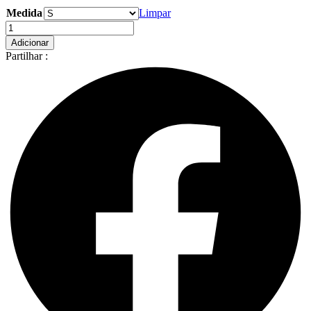
range:
Medida
4,50 €
Limpar
through
Quantidade
12,40 €
de
Adicionar
Ferribiella
Partilhar :
Osso
de
Borracha
para
Cães
-
Fuxtreme
Crunchy
Bone