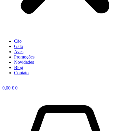
Cão
Gato
Aves
Promoções
Novidades
Blog
Contato
0,00
€
0