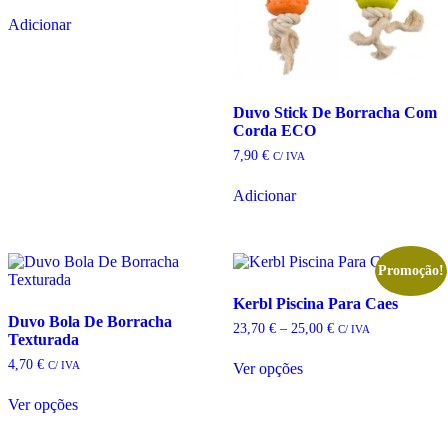
Adicionar
Duvo Stick De Borracha Com
Corda ECO
7,90
€
C/ IVA
Adicionar
Promoção!
Kerbl Piscina Para Caes
Duvo Bola De Borracha
Price
23,70
€
–
25,00
€
C/ IVA
Texturada
range:
23,70 €
4,70
€
C/ IVA
Ver opções
through
This
25,00 €
product
Ver opções
This
has
product
multiple