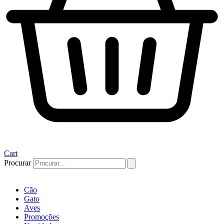
Cart
Procurar
Cão
Gato
Aves
Promoções