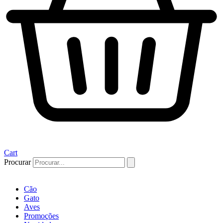
Cart
Procurar
Cão
Gato
Aves
Promoções