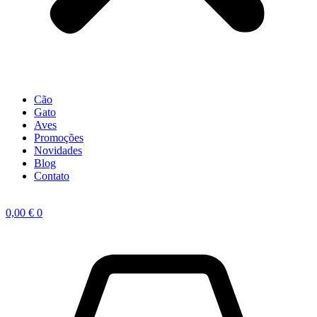
Cão
Gato
Aves
Promoções
Novidades
Blog
Contato
0,00
€
0