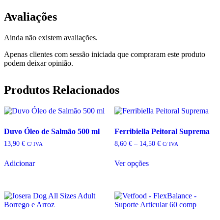
Avaliações
Ainda não existem avaliações.
Apenas clientes com sessão iniciada que compraram este produto
podem deixar opinião.
Produtos Relacionados
Duvo Óleo de Salmão 500 ml
Ferribiella Peitoral Suprema
Price
13,90
€
8,60
€
–
14,50
€
C/ IVA
C/ IVA
range:
8,60 €
Adicionar
Ver opções
through
This
14,50 €
product
has
multiple
variants.
The