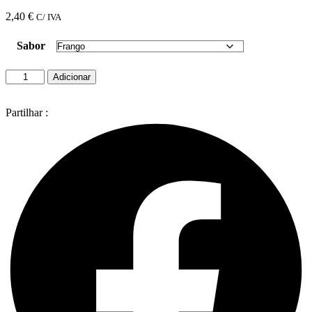
2,40
€
C/ IVA
Sabor
Quantidade
Adicionar
de
Duvo
Sticks
Partilhar :
Macios
para
Gato
50
Gr