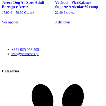
options
Josera Dog All Sizes Adult
Vetfood – FlexBalance –
may
Borrego e Arroz
Suporte Articular 60 comp
be
Price
17,90
€
–
59,90
€
22,90
€
C/ IVA
C/ IVA
chosen
range:
on
17,90 €
Ver opções
Adicionar
the
through
This
59,90 €
product
product
page
has
multiple
variants.
The
+351 925 953 505
options
info@petracoes.pt
may
be
chosen
on
Categorias
the
product
page