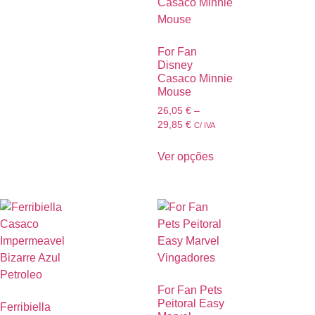
For Fan
Disney
Casaco Minnie
Mouse
26,05
€
–
29,85
€
C/ IVA
Ver opções
For Fan Pets
Peitoral Easy
Ferribiella