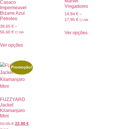
Marvel
Casaco
Vingadores
Impermeavel
Bizarre Azul
14,94
€
–
Petroleo
17,95
€
C/ IVA
38,65
€
–
56,60
€
Ver opções
C/ IVA
Ver opções
Promoção!
FUZZYARD
Jacket
Kilamanjaro
Mint
50,95
€
22,90
€