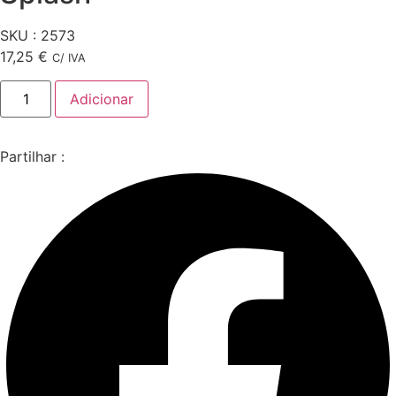
SKU : 2573
17,25
€
C/ IVA
Quantidade
Adicionar
de
Duvo
Plus
Repuxo
Partilhar :
Baleia
Splash