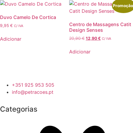
variants.
Promoção
The
Duvo Camelo De Cortica
options
Centro de Massagens Catit
9,95
€
may
C/ IVA
Design Senses
be
O
O
Adicionar
20,90
€
12,90
€
C/ IVA
chosen
preço
preço
on
original
atual
Adicionar
the
era:
é:
product
20,90 €.
12,90 €.
page
+351 925 953 505
info@petracoes.pt
Categorias