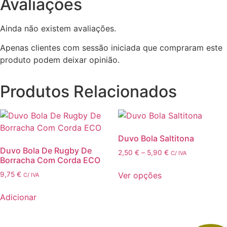
Avaliações
Ainda não existem avaliações.
Apenas clientes com sessão iniciada que compraram este
produto podem deixar opinião.
Produtos Relacionados
Duvo Bola Saltitona
Duvo Bola De Rugby De
Price
2,50
€
–
5,90
€
C/ IVA
Borracha Com Corda ECO
range:
2,50 €
Ver opções
9,75
€
C/ IVA
through
This
5,90 €
Adicionar
product
has
multiple