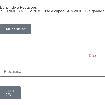
Benvindo à Petrações!
🎉 PRIMEIRA COMPRA? Use o cupão BEMVINDO5 e ganhe 5% 
Registe-se
Cão
0,00
€
0