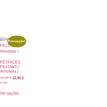
Promoção!
PETFACES
PILLOWS (
Almofada )
19,95
€
12,90
€
C/ IVA
Ver opções