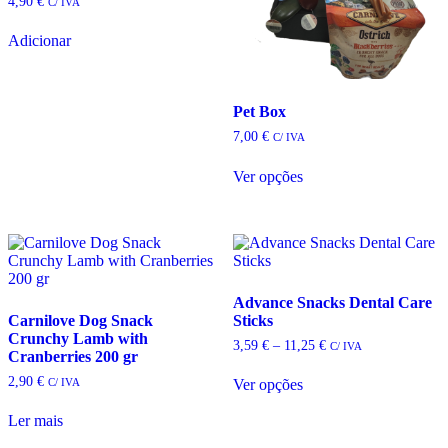
4,90
€
C/ IVA
Adicionar
Pet Box
7,00
€
C/ IVA
Ver opções
This
product
has
multiple
variants.
The
options
Advance Snacks Dental Care
may
Carnilove Dog Snack
Sticks
be
Crunchy Lamb with
Price
3,59
€
–
11,25
€
C/ IVA
chosen
Cranberries 200 gr
range:
on
3,59 €
2,90
€
C/ IVA
Ver opções
the
through
This
11,25 €
product
product
Ler mais
page
has