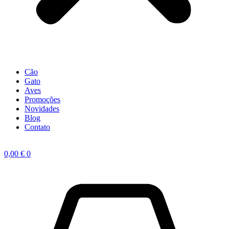
Cão
Gato
Aves
Promoções
Novidades
Blog
Contato
0,00
€
0