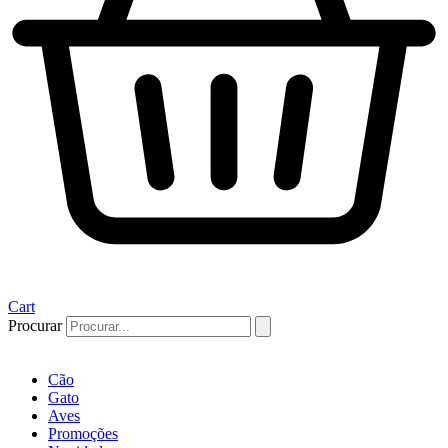
Cart
Procurar
Cão
Gato
Aves
Promoções