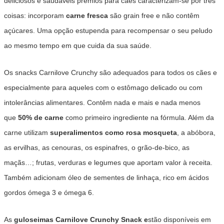
deliciosos e saudáveis prémios para cães caracterizam-se por três
coisas: incorporam
carne fresca
são grain free e não contêm
açúcares. Uma opção estupenda para recompensar o seu peludo
ao mesmo tempo em que cuida da sua saúde.
Os snacks Carnilove Crunchy são adequados para todos os cães e
especialmente para aqueles com o estômago delicado ou com
intolerâncias alimentares. Contêm nada e mais e nada menos
que
50% de carne
como primeiro ingrediente na fórmula. Além da
carne utilizam
superalimentos como rosa mosqueta
, a abóbora,
as ervilhas, as cenouras, os espinafres, o grão-de-bico, as
maçãs…; frutas, verduras e legumes que aportam valor à receita.
Também adicionam óleo de sementes de linhaça, rico em ácidos
gordos ómega 3 e ómega 6.
As
guloseimas Carnilove Crunchy Snack
e
stão disponíveis em