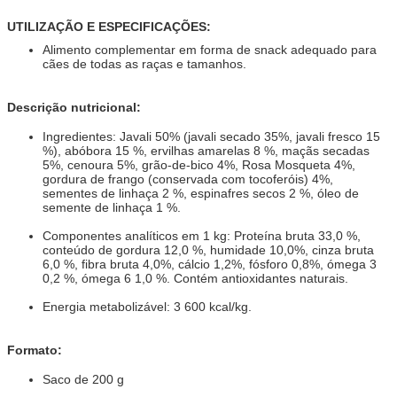
UTILIZAÇÃO E ESPECIFICAÇÕES:
Alimento complementar em forma de snack adequado para
cães de todas as raças e tamanhos.
Descrição nutricional:
Ingredientes: Javali 50% (javali secado 35%, javali fresco 15
%), abóbora 15 %, ervilhas amarelas 8 %, maçãs secadas
5%, cenoura 5%, grão-de-bico 4%, Rosa Mosqueta 4%,
gordura de frango (conservada com tocoferóis) 4%,
sementes de linhaça 2 %, espinafres secos 2 %, óleo de
semente de linhaça 1 %.
Componentes analíticos em 1 kg: Proteína bruta 33,0 %,
conteúdo de gordura 12,0 %, humidade 10,0%, cinza bruta
6,0 %, fibra bruta 4,0%, cálcio 1,2%, fósforo 0,8%, ómega 3
0,2 %, ómega 6 1,0 %. Contém antioxidantes naturais.
Energia metabolizável: 3 600 kcal/kg.
Formato:
Saco de 200 g