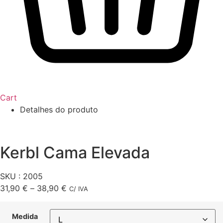
Cart
Detalhes do produto
Kerbl Cama Elevada
SKU : 2005
Price
31,90
€
–
38,90
€
C/ IVA
range:
31,90 €
Medida