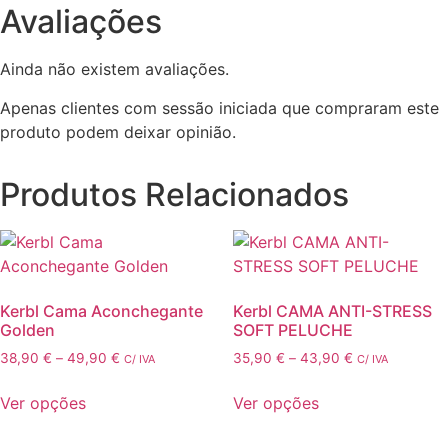
Avaliações
Ainda não existem avaliações.
Apenas clientes com sessão iniciada que compraram este
produto podem deixar opinião.
Produtos Relacionados
Kerbl Cama Aconchegante
Kerbl CAMA ANTI-STRESS
Golden
SOFT PELUCHE
Price
Price
38,90
€
–
49,90
€
35,90
€
–
43,90
€
C/ IVA
C/ IVA
range:
range:
38,90 €
35,90 €
Ver opções
Ver opções
through
through
This
This
49,90 €
43,90 €