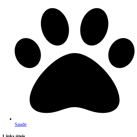
Saude
Links úteis