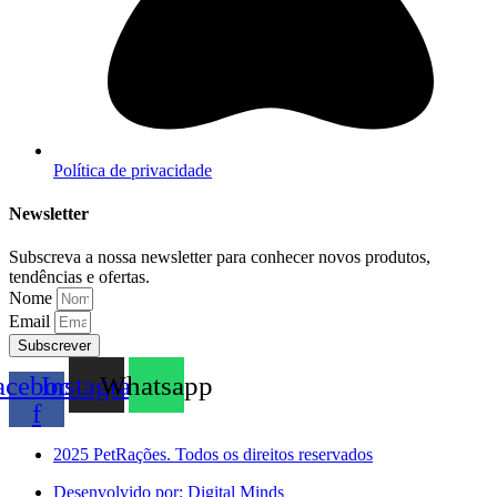
Política de privacidade
Newsletter
Subscreva a nossa newsletter para conhecer novos produtos,
tendências e ofertas.
Nome
Email
Subscrever
acebook-
Instagram
Whatsapp
f
2025 PetRações. Todos os direitos reservados
Desenvolvido por: Digital Minds