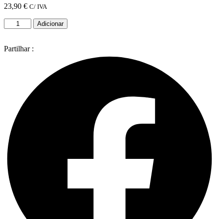
23,90
€
C/ IVA
Quantidade
Adicionar
de
Avenal
-
Partilhar :
Racao
seca
para
cao
adulto
20
Kg