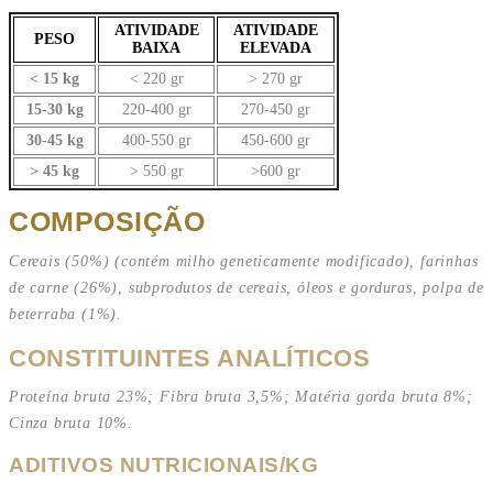
ATIVIDADE
ATIVIDADE
PESO
BAIXA
ELEVADA
< 15 kg
< 220 gr
> 270 gr
15-30 kg
220-400 gr
270-450 gr
30-45 kg
400-550 gr
450-600 gr
> 45 kg
> 550 gr
>600 gr
COMPOSIÇÃO
Cereais (50%) (contém milho geneticamente modificado), farinhas
de carne (26%), subprodutos de cereais, óleos e gorduras, polpa de
beterraba (1%).
CONSTITUINTES ANALÍTICOS
Proteína bruta 23%; Fibra bruta 3,5%; Matéria gorda bruta 8%;
Cinza bruta 10%.
ADITIVOS NUTRICIONAIS/KG