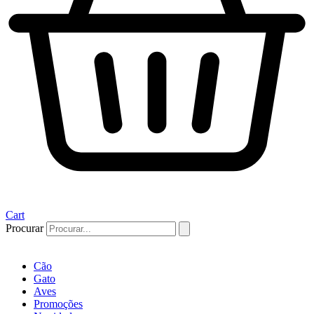
Cart
Procurar
Cão
Gato
Aves
Promoções