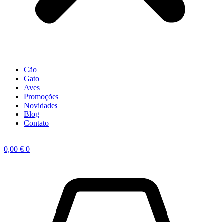
Cão
Gato
Aves
Promoções
Novidades
Blog
Contato
0,00
€
0