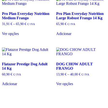
Pro Plan Everyday Nutrition
Pro Plan Everyday Nutrition
Medium Frango
Large Robust Frango 14 Kg
Price
31,91
€
–
65,90
€
65,90
€
C/ IVA
C/ IVA
range:
31,91 €
Ver opções
Adicionar
through
This
65,90 €
product
has
multiple
variants.
The
options
Flatazor Prestige Dog Adult
DOG CHOW ADULT
may
14 Kg
FRANGO
be
Price
60,90
€
13,90
€
–
40,00
€
C/ IVA
C/ IVA
chosen
range:
on
13,90 €
Adicionar
Ver opções
the
through
This
40,00 €
product
product
page
has
multiple
variants.