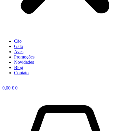
Cão
Gato
Aves
Promoções
Novidades
Blog
Contato
0,00
€
0