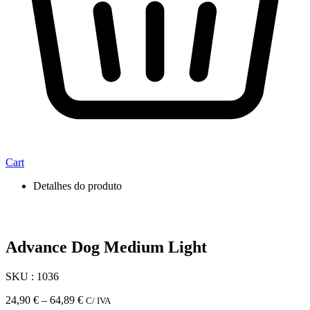
Cart
Detalhes do produto
Advance Dog Medium Light
SKU : 1036
Price
24,90
€
–
64,89
€
C/ IVA