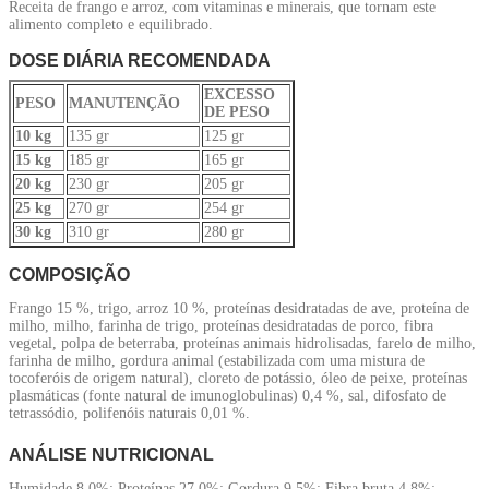
Receita de frango e arroz, com vitaminas e minerais, que tornam este
alimento completo e equilibrado.
DOSE DIÁRIA RECOMENDADA
EXCESSO
PESO
MANUTENÇÃO
DE PESO
10 kg
135 gr
125 gr
15 kg
185 gr
165 gr
20 kg
230 gr
205 gr
25 kg
270 gr
254 gr
30 kg
310 gr
280 gr
COMPOSIÇÃO
Frango 15 %, trigo, arroz 10 %, proteínas desidratadas de ave, proteína de
milho, milho, farinha de trigo, proteínas desidratadas de porco, fibra
vegetal, polpa de beterraba, proteínas animais hidrolisadas, farelo de milho,
farinha de milho, gordura animal (estabilizada com uma mistura de
tocoferóis de origem natural), cloreto de potássio, óleo de peixe, proteínas
plasmáticas (fonte natural de imunoglobulinas) 0,4 %, sal, difosfato de
tetrassódio, polifenóis naturais 0,01 %.
ANÁLISE NUTRICIONAL
Humidade 8,0%; Proteínas 27,0%; Gordura 9,5%; Fibra bruta 4,8%;