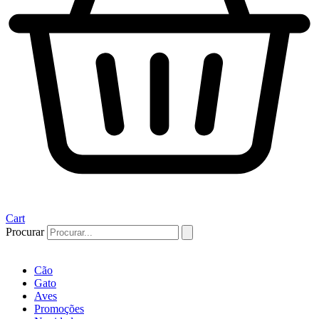
Cart
Procurar
Cão
Gato
Aves
Promoções