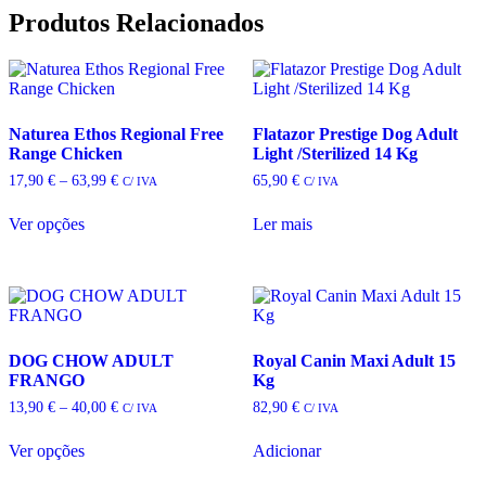
Produtos Relacionados
Naturea Ethos Regional Free
Flatazor Prestige Dog Adult
Range Chicken
Light /Sterilized 14 Kg
Price
17,90
€
–
63,99
€
65,90
€
C/ IVA
C/ IVA
range:
17,90 €
Ver opções
Ler mais
through
This
63,99 €
product
has
multiple
variants.
The
options
DOG CHOW ADULT
Royal Canin Maxi Adult 15
may
FRANGO
Kg
be
Price
13,90
€
–
40,00
€
82,90
€
C/ IVA
C/ IVA
chosen
range:
on
13,90 €
Ver opções
Adicionar
the
through
This
40,00 €
product