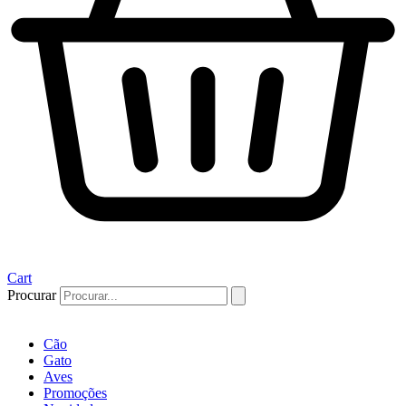
Cart
Procurar
Cão
Gato
Aves
Promoções