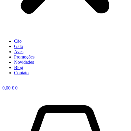
Cão
Gato
Aves
Promoções
Novidades
Blog
Contato
0,00
€
0