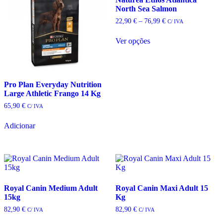
North Sea Salmon
Price
22,90
€
–
76,99
€
C/ IVA
range:
22,90 €
Ver opções
through
This
76,99 €
product
has
multiple
Pro Plan Everyday Nutrition
variants.
Large Athletic Frango 14 Kg
The
options
65,90
€
C/ IVA
may
be
Adicionar
chosen
on
the
product
page
Royal Canin Medium Adult
Royal Canin Maxi Adult 15
15kg
Kg
82,90
€
82,90
€
C/ IVA
C/ IVA