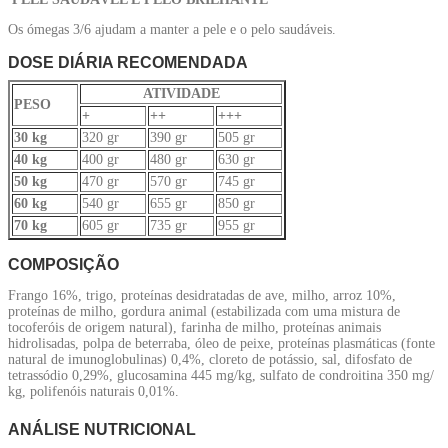
Os ómegas 3/6 ajudam a manter a pele e o pelo saudáveis.
DOSE DIÁRIA RECOMENDADA
ATIVIDADE
PESO
+
++
+++
30 kg
320 gr
390 gr
505 gr
40 kg
400 gr
480 gr
630 gr
50 kg
470 gr
570 gr
745 gr
60 kg
540 gr
655 gr
850 gr
70 kg
605 gr
735 gr
955 gr
COMPOSIÇÃO
Frango 16%, trigo, proteínas desidratadas de ave, milho, arroz 10%,
proteínas de milho, gordura animal (estabilizada com uma mistura de
tocoferóis de origem natural), farinha de milho, proteínas animais
hidrolisadas, polpa de beterraba, óleo de peixe, proteínas plasmáticas (fonte
natural de imunoglobulinas) 0,4%, cloreto de potássio, sal, difosfato de
tetrassódio 0,29%, glucosamina 445 mg/kg, sulfato de condroitina 350 mg/
kg, polifenóis naturais 0,01%.
ANÁLISE NUTRICIONAL