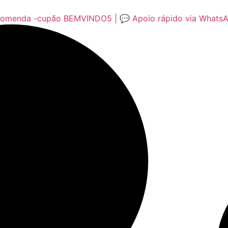
encomenda -cupão BEMVINDO5 | 💬 Apoio rápido via Whats