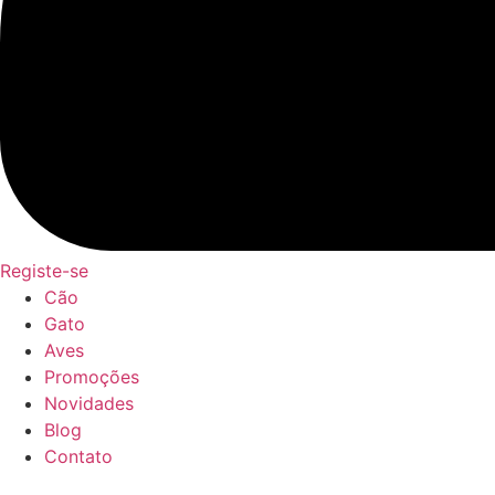
Registe-se
Cão
Gato
Aves
Promoções
Novidades
Blog
Contato