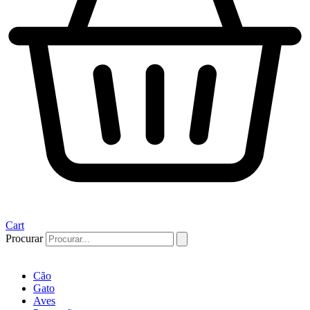
Cart
Procurar
Cão
Gato
Aves