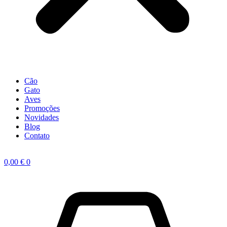
Cão
Gato
Aves
Promoções
Novidades
Blog
Contato
0,00
€
0