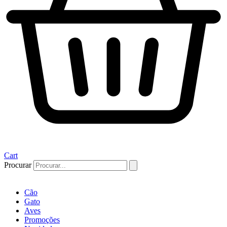
Cart
Procurar
Cão
Gato
Aves
Promoções