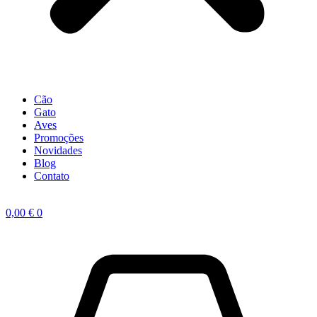
Cão
Gato
Aves
Promoções
Novidades
Blog
Contato
0,00
€
0