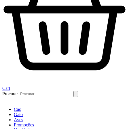
Cart
Procurar
Cão
Gato
Aves
Promoções