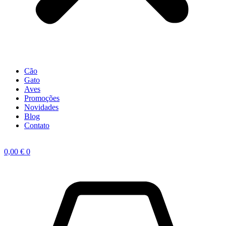
Cão
Gato
Aves
Promoções
Novidades
Blog
Contato
0,00
€
0