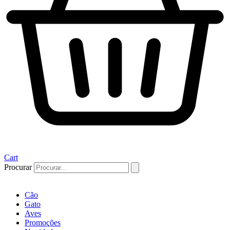
Cart
Procurar
Cão
Gato
Aves
Promoções