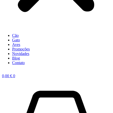
Cão
Gato
Aves
Promoções
Novidades
Blog
Contato
0,00
€
0