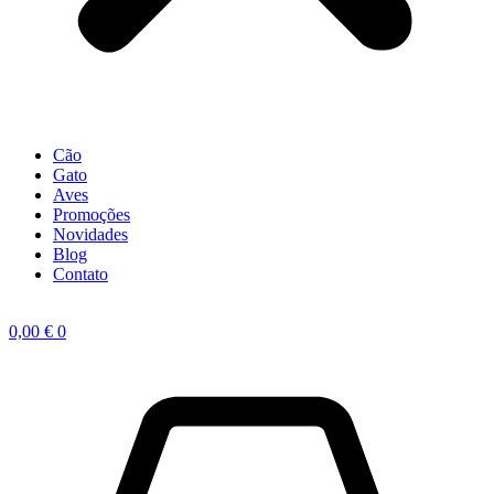
Cão
Gato
Aves
Promoções
Novidades
Blog
Contato
0,00
€
0