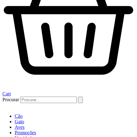
Cart
Procurar
Cão
Gato
Aves
Promoções