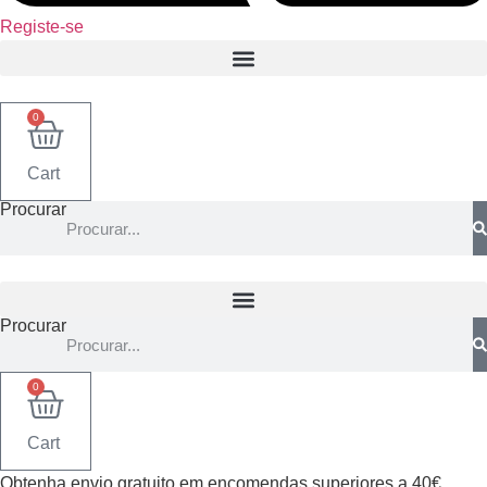
Registe-se
0
Cart
Procurar
Procurar
0
Cart
Obtenha envio gratuito em encomendas superiores a 40€