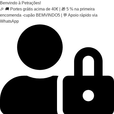
Pular
Benvindo à Petrações!
para
🎉 🚚 Portes grátis acima de 40€ | 🎁 5 % na primeira
o
encomenda -cupão BEMVINDO5 | 💬 Apoio rápido via
conteúdo
WhatsApp