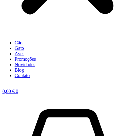
Cão
Gato
Aves
Promoções
Novidades
Blog
Contato
0,00
€
0