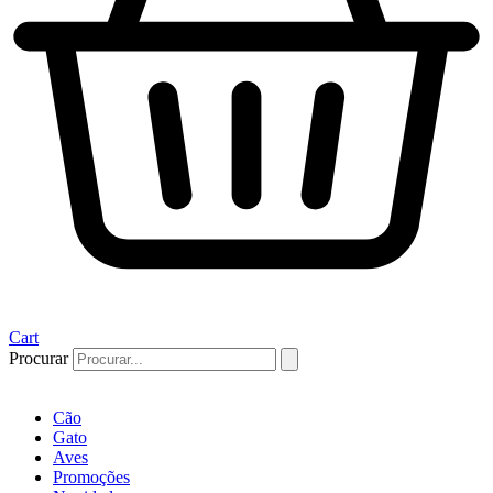
Cart
Procurar
Cão
Gato
Aves
Promoções