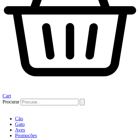
Cart
Procurar
Cão
Gato
Aves
Promoções