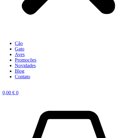
Cão
Gato
Aves
Promoções
Novidades
Blog
Contato
0,00
€
0