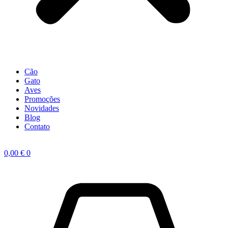
Cão
Gato
Aves
Promoções
Novidades
Blog
Contato
0,00
€
0