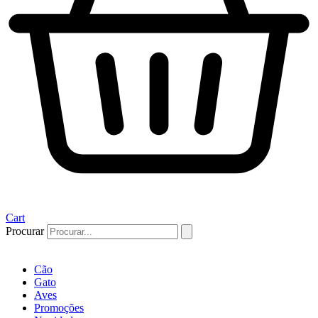
Cart
Procurar
Cão
Gato
Aves
Promoções