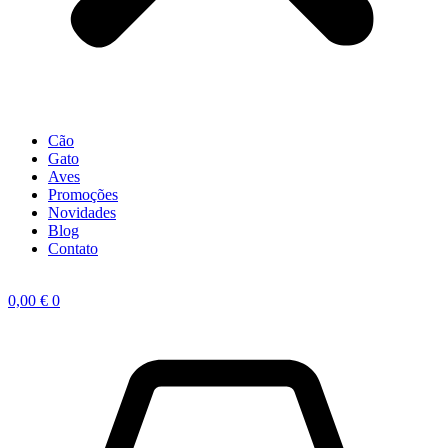
Cão
Gato
Aves
Promoções
Novidades
Blog
Contato
0,00
€
0