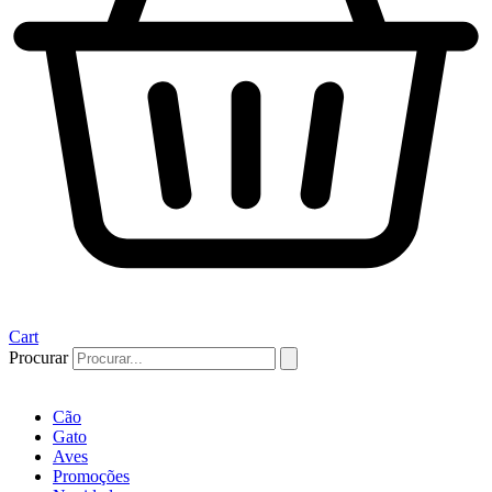
Cart
Procurar
Cão
Gato
Aves
Promoções