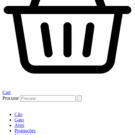
Cart
Procurar
Cão
Gato
Aves
Promoções