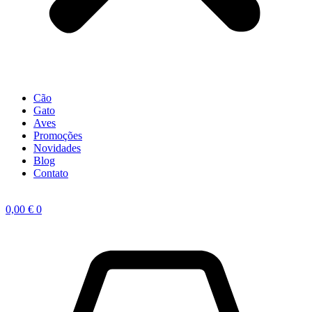
Cão
Gato
Aves
Promoções
Novidades
Blog
Contato
0,00
€
0