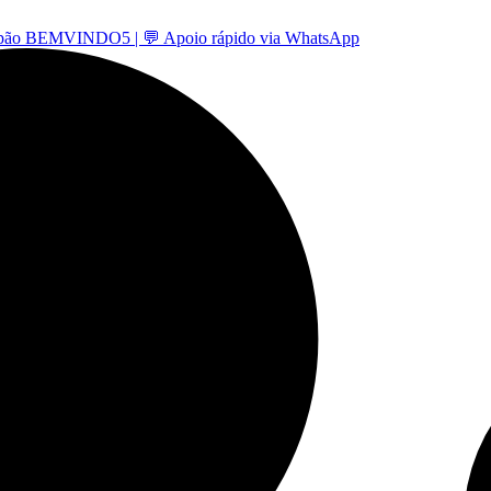
 -cupão BEMVINDO5 | 💬 Apoio rápido via WhatsApp