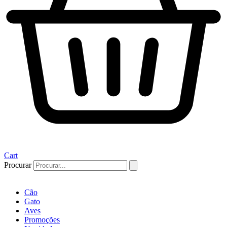
Cart
Procurar
Cão
Gato
Aves
Promoções