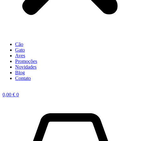
Cão
Gato
Aves
Promoções
Novidades
Blog
Contato
0,00
€
0