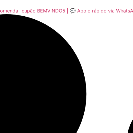
encomenda -cupão BEMVINDO5 | 💬 Apoio rápido via Whats