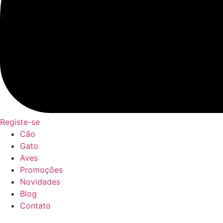
Registe-se
Cão
Gato
Aves
Promoções
Novidades
Blog
Contato