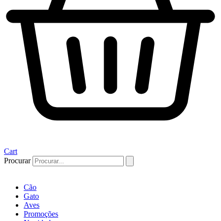
Cart
Procurar
Cão
Gato
Aves
Promoções