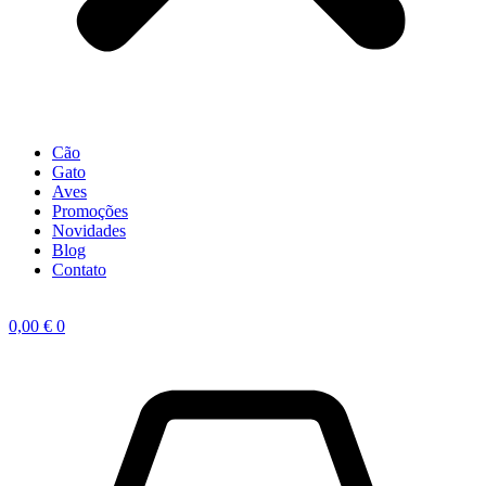
Cão
Gato
Aves
Promoções
Novidades
Blog
Contato
0,00
€
0