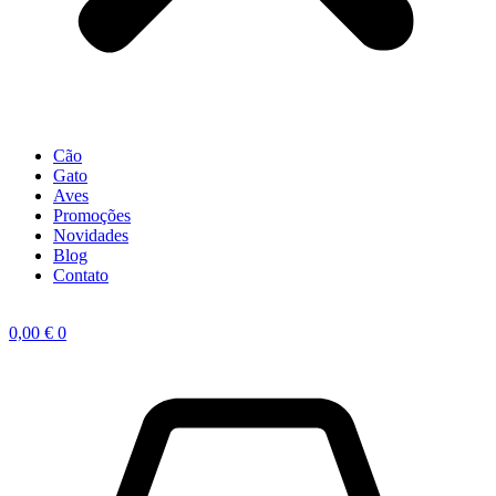
Cão
Gato
Aves
Promoções
Novidades
Blog
Contato
0,00
€
0