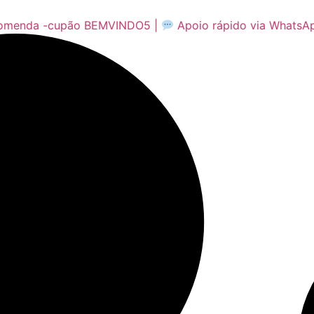
comenda -cupão BEMVINDO5 |
Apoio rápido via WhatsA