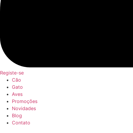
Registe-se
Cão
Gato
Aves
Promoções
Novidades
Blog
Contato