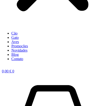
Cão
Gato
Aves
Promoções
Novidades
Blog
Contato
0,00
€
0