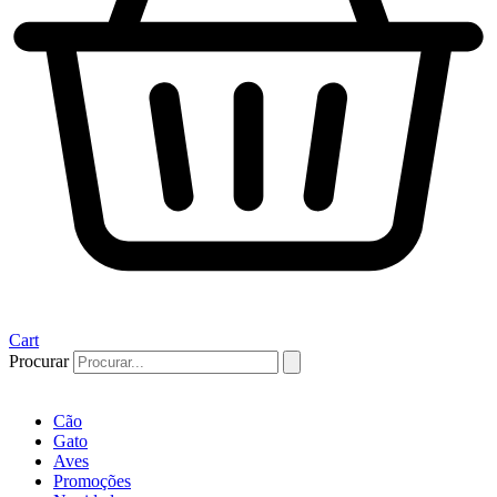
Cart
Procurar
Cão
Gato
Aves
Promoções