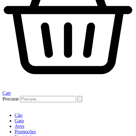
Cart
Procurar
Cão
Gato
Aves
Promoções