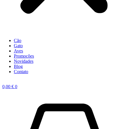
Cão
Gato
Aves
Promoções
Novidades
Blog
Contato
0,00
€
0