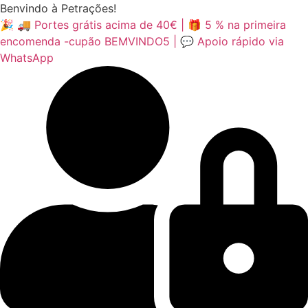
Pular
Benvindo à Petrações!
para
🎉 🚚 Portes grátis acima de 40€ | 🎁 5 % na primeira
o
encomenda -cupão BEMVINDO5 | 💬 Apoio rápido via
conteúdo
WhatsApp