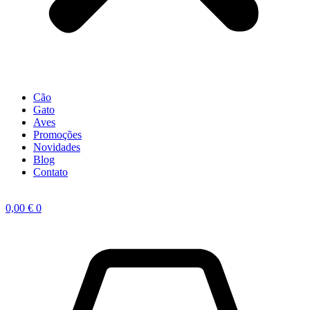
Cão
Gato
Aves
Promoções
Novidades
Blog
Contato
0,00
€
0