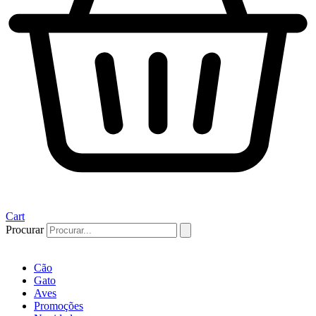
Cart
Procurar
Cão
Gato
Aves
Promoções