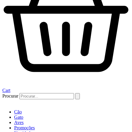
Cart
Procurar
Cão
Gato
Aves
Promoções