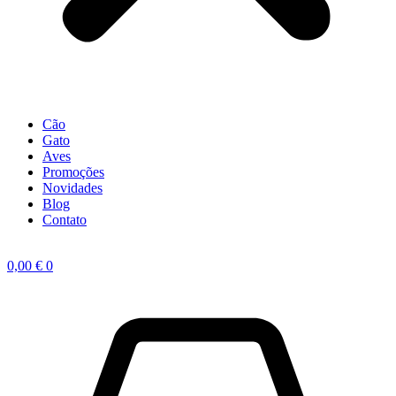
Cão
Gato
Aves
Promoções
Novidades
Blog
Contato
0,00
€
0