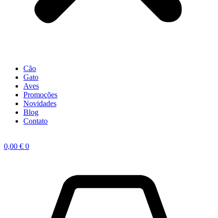
Cão
Gato
Aves
Promoções
Novidades
Blog
Contato
0,00
€
0