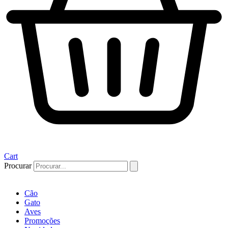
Cart
Procurar
Cão
Gato
Aves
Promoções