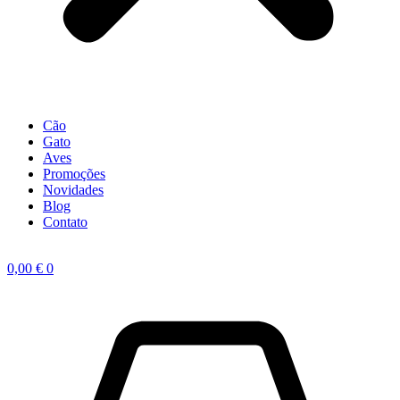
Cão
Gato
Aves
Promoções
Novidades
Blog
Contato
0,00
€
0