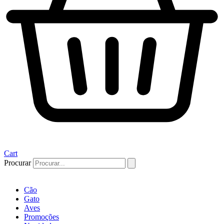
Cart
Procurar
Cão
Gato
Aves
Promoções