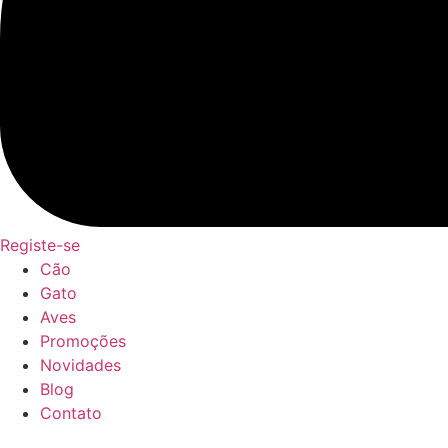
Registe-se
Cão
Gato
Aves
Promoções
Novidades
Blog
Contato