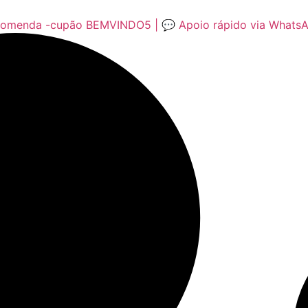
encomenda -cupão BEMVINDO5 | 💬 Apoio rápido via Whats