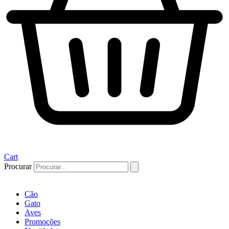
Cart
Procurar
Cão
Gato
Aves
Promoções