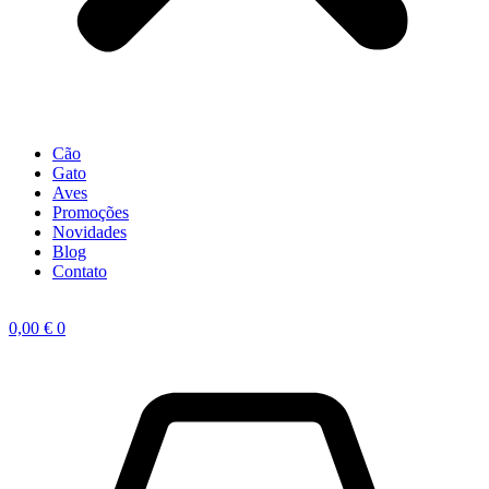
Cão
Gato
Aves
Promoções
Novidades
Blog
Contato
0,00
€
0