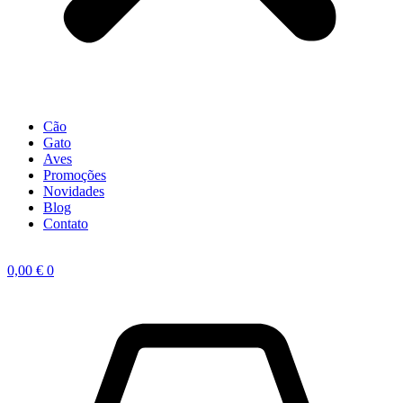
Cão
Gato
Aves
Promoções
Novidades
Blog
Contato
0,00
€
0