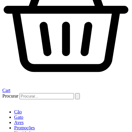
Cart
Procurar
Cão
Gato
Aves
Promoções