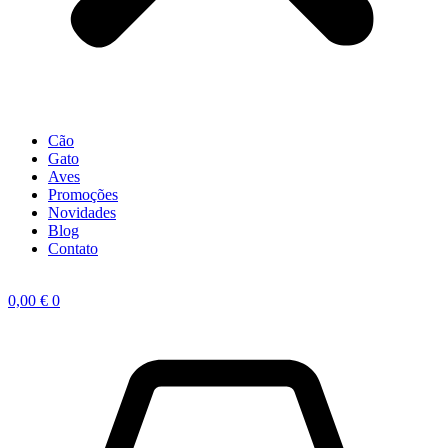
Cão
Gato
Aves
Promoções
Novidades
Blog
Contato
0,00
€
0