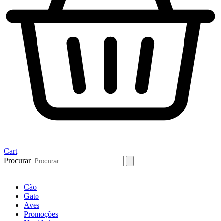
Cart
Procurar
Cão
Gato
Aves
Promoções