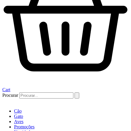
Cart
Procurar
Cão
Gato
Aves
Promoções