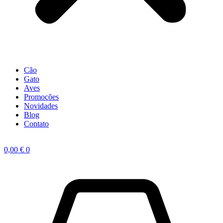
Cão
Gato
Aves
Promoções
Novidades
Blog
Contato
0,00
€
0