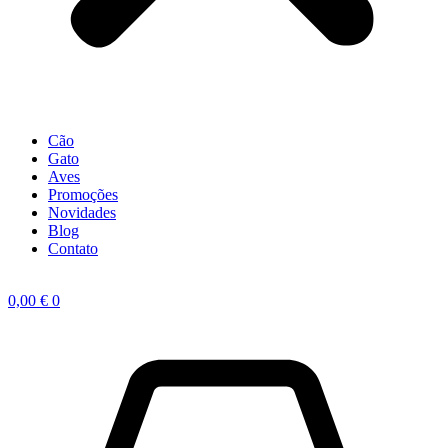
Cão
Gato
Aves
Promoções
Novidades
Blog
Contato
0,00
€
0